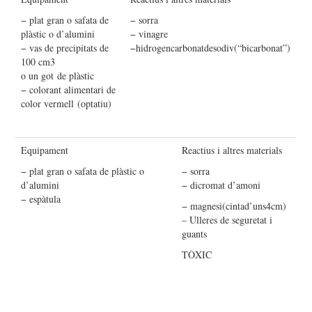
− plat gran o safata de
− sorra
plàstic o d’alumini
− vinagre
− vas de precipitats de
−hidrogencarbonatdesodiv(“bicarbonat”)
100 cm3
o un got de plàstic
− colorant alimentari de
color vermell (optatiu)
Equipament
Reactius i altres materials
− plat gran o safata de plàstic o
− sorra
d’alumini
− dicromat d’amoni
− espàtula
− magnesi(cintad’uns4cm)
– Ulleres de seguretat i
guants
TÒXIC