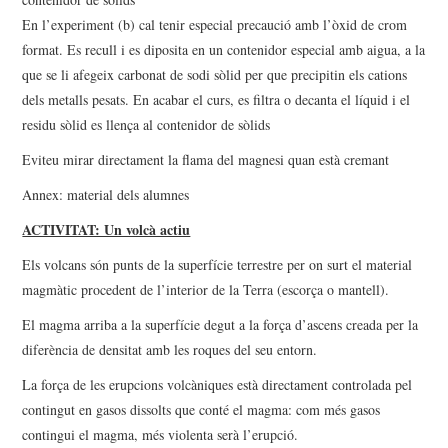
En l’experiment (b) cal tenir especial precaució amb l’òxid de crom
format. Es recull i es diposita en un contenidor especial amb aigua, a la
que se li afegeix carbonat de sodi sòlid per que precipitin els cations
dels metalls pesats. En acabar el curs, es filtra o decanta el líquid i el
residu sòlid es llença al contenidor de sòlids
Eviteu mirar directament la flama del magnesi quan està cremant
Annex: material dels alumnes
ACTIVITAT: Un volcà actiu
Els volcans són punts de la superfície terrestre per on surt el material
magmàtic procedent de l’interior de la Terra (escorça o mantell).
El magma arriba a la superfície degut a la força d’ascens creada per la
diferència de densitat amb les roques del seu entorn.
La força de les erupcions volcàniques està directament controlada pel
contingut en gasos dissolts que conté el magma: com més gasos
contingui el magma, més violenta serà l’erupció.