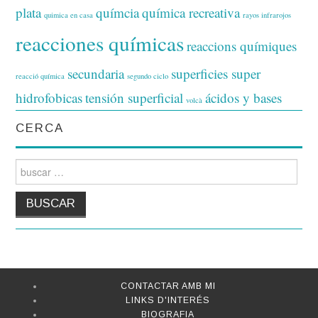
plata
químcia
química recreativa
quimica en casa
rayos infrarojos
reacciones químicas
reaccions químiques
secundaria
superficies super
reacció química
segundo ciclo
hidrofobicas
tensión superficial
ácidos y bases
volcà
CERCA
Search for:
CONTACTAR AMB MI
LINKS D'INTERÉS
BIOGRAFIA