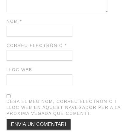
NOM
*
CORREU ELECTRÒNIC
*
LLOC WEB
DESA EL MEU NOM, CORREU ELECTRÒNIC I
LLOC WEB EN AQUEST NAVEGADOR PER A LA
PRÒXIMA VEGADA QUE COMENTI.