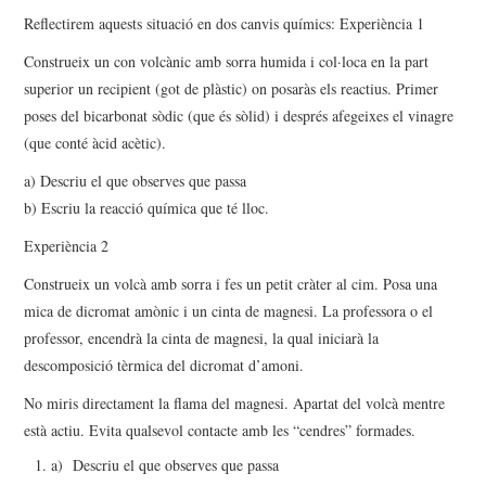
Reflectirem aquests situació en dos canvis químics: Experiència 1
Construeix un con volcànic amb sorra humida i col·loca en la part
superior un recipient (got de plàstic) on posaràs els reactius. Primer
poses del bicarbonat sòdic (que és sòlid) i després afegeixes el vinagre
(que conté àcid acètic).
a) Descriu el que observes que passa
b) Escriu la reacció química que té lloc.
Experiència 2
Construeix un volcà amb sorra i fes un petit cràter al cim. Posa una
mica de dicromat amònic i un cinta de magnesi. La professora o el
professor, encendrà la cinta de magnesi, la qual iniciarà la
descomposició tèrmica del dicromat d’amoni.
No miris directament la flama del magnesi. Apartat del volcà mentre
està actiu. Evita qualsevol contacte amb les “cendres” formades.
a) Descriu el que observes que passa