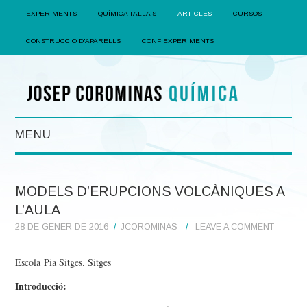
EXPERIMENTS
QUÍMICA TALLA S
ARTICLES
CURSOS
CONSTRUCCIÓ D’APARELLS
CONFIEXPERIMENTS
MENU
EXPERIMENTS
MODELS D’ERUPCIONS VOLCÀNIQUES A
QUÍMICA TALLA S
L’AULA
28 DE GENER DE 2016
JCOROMINAS
LEAVE A COMMENT
ARTICLES
Escola Pia Sitges. Sitges
CURSOS
Introducció: