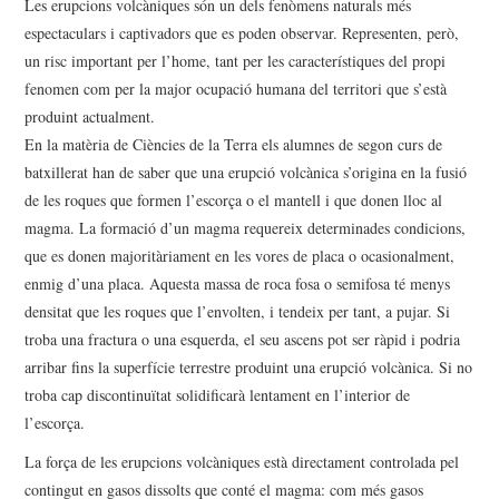
Les erupcions volcàniques són un dels fenòmens naturals més
CONSTRUCCIÓ
espectaculars i captivadors que es poden observar. Representen, però,
un risc important per l’home, tant per les característiques del propi
D’APARELLS
fenomen com per la major ocupació humana del territori que s’està
produint actualment.
CONFIEXPERIMENTS
En la matèria de Ciències de la Terra els alumnes de segon curs de
batxillerat han de saber que una erupció volcànica s’origina en la fusió
de les roques que formen l’escorça o el mantell i que donen lloc al
magma. La formació d’un magma requereix determinades condicions,
que es donen majoritàriament en les vores de placa o ocasionalment,
enmig d’una placa. Aquesta massa de roca fosa o semifosa té menys
densitat que les roques que l’envolten, i tendeix per tant, a pujar. Si
troba una fractura o una esquerda, el seu ascens pot ser ràpid i podria
arribar fins la superfície terrestre produint una erupció volcànica. Si no
troba cap discontinuïtat solidificarà lentament en l’interior de
l’escorça.
La força de les erupcions volcàniques està directament controlada pel
contingut en gasos dissolts que conté el magma: com més gasos