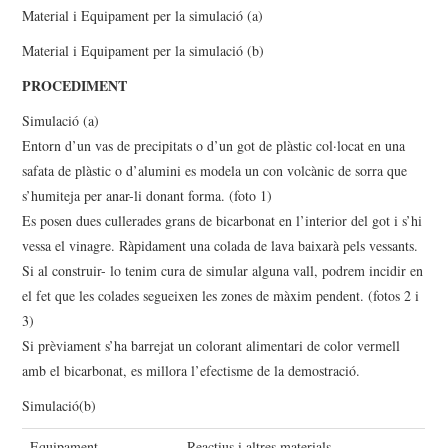
Material i Equipament per la simulació (a)
Material i Equipament per la simulació (b)
PROCEDIMENT
Simulació (a)
Entorn d’un vas de precipitats o d’un got de plàstic col·locat en una
safata de plàstic o d’alumini es modela un con volcànic de sorra que
s’humiteja per anar-li donant forma. (foto 1)
Es posen dues cullerades grans de bicarbonat en l’interior del got i s’hi
vessa el vinagre. Ràpidament una colada de lava baixarà pels vessants.
Si al construir- lo tenim cura de simular alguna vall, podrem incidir en
el fet que les colades segueixen les zones de màxim pendent. (fotos 2 i
3)
Si prèviament s’ha barrejat un colorant alimentari de color vermell
amb el bicarbonat, es millora l’efectisme de la demostració.
Simulació(b)
Equipament
Reactius i altres materials