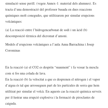
simulació sense perill. (vegeu Annex-1: material dels alumnes). Es
tracta d’una demostració del professor basada en dues reaccions
químiques molt conegudes, que utilitzarem per simular erupcions
volcàniques:
(a) La reacció entre l’hidrogencarbonat de sodi i un àcid (b)
descomposició tèrmica del dicromat d’amoni.
Models d’erupcions volcàniques a l’aula Anna Barrachina i Josep
Corominas
En la reacció (a) el CO2 es desprèn “suaument” i fa vessar la mescla
com si fos una colada de lava.
En la reacció (b) la velocitat a que es desprenen el nitrogen i el vapor
d’aigua és tal que arrosseguen part de les partícules de sorra que hem
utilitzat per simular el volcà. En aquests cas la reacció química serveix
per il·lustrar una erupció explosiva i la formació de piroclastes de
caiguda.