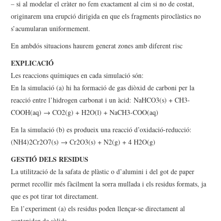
– si al modelar el cràter no fem exactament al cim si no de costat,
originarem una erupció dirigida en que els fragments piroclàstics no
s’acumularan uniformement.
En ambdós situacions haurem generat zones amb diferent risc
EXPLICACIÓ
Les reaccions químiques en cada simulació són:
En la simulació (a) hi ha formació de gas diòxid de carboni per la
reacció entre l’hidrogen carbonat i un àcid: NaHCO3(s) + CH3-
COOH(aq) → CO2(g) + H2O(l) + NaCH3-COO(aq)
En la simulació (b) es produeix una reacció d’oxidació-reducció:
(NH4)2Cr2O7(s) → Cr2O3(s) + N2(g) + 4 H2O(g)
GESTIÓ DELS RESIDUS
La utilització de la safata de plàstic o d’alumini i del got de paper
permet recollir més fàcilment la sorra mullada i els residus formats, ja
que es pot tirar tot directament.
En l’experiment (a) els residus poden llençar-se directament al
contenidor de sòlids