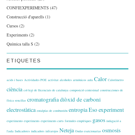
CONFIEXPERIMENTS
(47)
Construcció d'aparells
(1)
Cursos
(2)
Experiments
(2)
Química talla S
(2)
ETIQUETES
Calor
acids i bases
Actividades POE
activitat
alcoholes
armónicos
aula
Calorímetro
ciència
col·legi de llicenciats de catalunya
composició centesimal
construcciones de
cromatografia
diòxid de carboni
física sencillas
electrostàtica
entropia
Eso
experiment
entalpías de combustión
gasos
experimento
experiments
experiments curts
formules empíriques
indagació a
Neteja
osmosis
l'aula
Indicadores
indicadors
infrarojos
Ondas esatcionarias