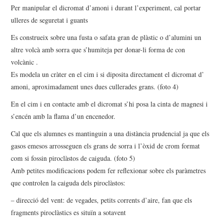
Per manipular el dicromat d’amoni i durant l’experiment, cal portar
ulleres de seguretat i guants
Es construeix sobre una fusta o safata gran de plàstic o d’alumini un
altre volcà amb sorra que s’humiteja per donar-li forma de con
volcànic .
Es modela un cràter en el cim i si diposita directament el dicromat d’
amoni, aproximadament unes dues cullerades grans. (foto 4)
En el cim i en contacte amb el dicromat s’hi posa la cinta de magnesi i
s’encén amb la flama d’un encenedor.
Cal que els alumnes es mantinguin a una distància prudencial ja que els
gasos emesos arrosseguen els grans de sorra i l’òxid de crom format
com si fossin piroclàstos de caiguda. (foto 5)
Amb petites modificacions podem fer reflexionar sobre els paràmetres
que controlen la caiguda dels piroclàstos:
– direcció del vent: de vegades, petits corrents d’aire, fan que els
fragments piroclàstics es situïn a sotavent