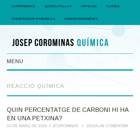
EXPERIMENTS
QUÍMICA TALLA S
ARTICLES
CURSOS
CONSTRUCCIÓ D’APARELLS
CONFIEXPERIMENTS
MENU
EXPERIMENTS
REACCIÓ QUÍMICA
QUÍMICA TALLA S
QUIN PERCENTATGE DE CARBONI HI HA
ARTICLES
EN UNA PETXINA?
CURSOS
10 DE MARÇ DE 2016
JCOROMINAS
DEIXA UN COMENTARI