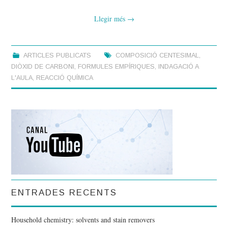
CONSTRUCCIÓ
Llegir més
→
D’APARELLS
CONFIEXPERIMENTS
ARTICLES PUBLICATS
COMPOSICIÓ CENTESIMAL
,
DIÒXID DE CARBONI
,
FORMULES EMPÍRIQUES
,
INDAGACIÓ A
L'AULA
,
REACCIÓ QUÍMICA
ENTRADES RECENTS
Household chemistry: solvents and stain removers