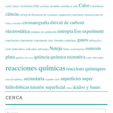
Calor
acids i bases
Actividades POE
activitat
alcoholes
armónicos
aula
Calorímetro
ciència
col·legi de llicenciats de catalunya
composició centesimal
construcciones de
cromatografia
diòxid de carboni
física sencillas
electrostàtica
entropia
Eso
experiment
entalpías de combustión
gasos
experimento
experiments
experiments curts
formules empíriques
indagació a
Neteja
osmosis
l'aula
Indicadores
indicadors
infrarojos
Ondas esatcionarias
plata
químcia
química recreativa
quimica en casa
rayos infrarojos
reacciones químicas
reaccions químiques
secundaria
superficies super
reacció química
segundo ciclo
hidrofobicas
tensión superficial
ácidos y bases
volcà
CERCA
Search for: