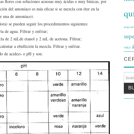
tas flores con soluciones acuosas muy ácidas o muy básicas, por
ión del amoníaco es más eficaz si se mezcla con éter en la
qu
or una de amoníaco).
dora) se pueden seguir los procedimientos siguientes:
reacció
ta de agua. Filtrar y enfriar;
supe
zcla de 2 mLde etanol y 2 mL de acetona. Filtrar;
calentar a ebullición la mezcla. Filtrar y enfriar.
volcà
do de acidez» o pH y son:
CE
Search