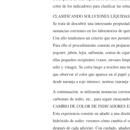
color de los indicadores para clasificar las solu
CLASIFICANDO SOLUCIONES LÍQUIDA
Se trata de descubrir una interesante propieda
sustancias corrientes en los laboratorios de quí
Con ello tendremos un criterio que nos permitirá
Para ello el procedimiento consiste en preparar
yogourt, jabón, lejía, salfumán, ceniza de cig
ellas pequeños recipientes (vasos, envases limp
seltz y vinagre. Se corta luego a trocitos una 
que observar el color que aparece en el papel y,
desde naranja a rojo intenso), neutras (naranja 
A continuación, se utilizarán sustancias corrie
carbonato de sodio, etc., para seguir ensayando
CAMBIO DE COLOR DE INDICADORES 
Esta experiencia consiste en añadir a una disol
hidróxido de sodio: veremos cómo cambia el co
después de cada adición). Con cuidado, añadie