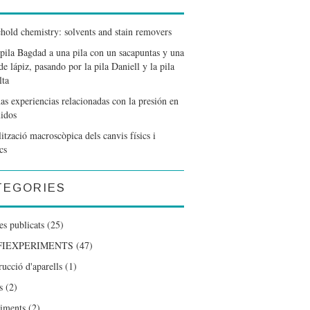
hold chemistry: solvents and stain removers
 pila Bagdad a una pila con un sacapuntas y una
e lápiz, pasando por la pila Daniell y la pila
lta
as experiencias relacionadas con la presión en
uidos
tzació macroscòpica dels canvis físics i
cs
TEGORIES
es publicats
(25)
FIEXPERIMENTS
(47)
ucció d'aparells
(1)
s
(2)
iments
(2)