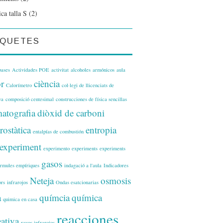
ca talla S
(2)
IQUETES
bases
Actividades POE
activitat
alcoholes
armónicos
aula
r
ciència
Calorímetro
col·legi de llicenciats de
ya
composició centesimal
construcciones de física sencillas
atografia
diòxid de carboni
trostàtica
entropia
entalpías de combustión
experiment
experimento
experiments
experiments
gasos
ormules empíriques
indagació a l'aula
Indicadores
Neteja
osmosis
ors
infrarojos
Ondas esatcionarias
a
químcia
química
quimica en casa
reacciones
eativa
rayos infrarojos