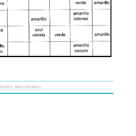
 BASES
,
INDICADORES