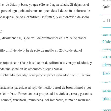
a» de ácido y base, ya que sólo será agua salada. Si dejamos el
Quími
vapore el agua, obtendremos un poco de sal de cocina (cloruro de
bar que el ácido clorhídrico (salfumán) y el hidróxido de sodio
ET
S?
acids i 
, disolviendo 0,1g de azul de bromotimol en 125 cc de etanol
Calo
catalun
ilo disolviendo 0,1g de rojo de metilo en 250 cc de etanol
crom
 rojo si se le añade la solución de salfumán o vinagre (ácidos), y
elec
ñade una solución de amoníaco o lejía (bases).
Eso
es, obtendremos algo semejante al papel indicador que utilizamos
curts
f
 sustancias parecidas al rojo de metilo y azul de bromotimol y por
indicad
ácido-base. Presentan esta propiedad las violetas, rosas, geranios,
plat
es comoté, zanahoria, remolacha, col lombarda, zumo de manzana
recr