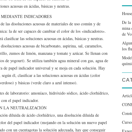
ciones acuosas en ácidas, básicas y neutras.
House
S MEDIANTE INDICADORES
De la
d de las disoluciones acuosas de materiales de uso común y de
mina d
mica: la de ser capaces de cambiar el color de los «indicadores».
de Vo
 clasificar las soluciones acuosas en ácidas, básicas y neutras.
Algun
 disoluciones acuosas de bicarbonato, aspirina, sal, caramelos,
los fl
arrillo, zumos de limón, manzana y tomate y azúcar. Se llenan con
Modeli
ios de yogourt). Se utiliza también agua mineral con gas, agua de
quími
tira de papel indicador universal y se moja en cada solución. Hay
 según él, clasificar a las soluciones acuosas en ácidas (color
CA
verdoso) y básicas (verde claro a azul intenso).
ntes de laboratorio: amoníaco, hidróxido sódico, ácido clorhídrico,
Articl
 con el papel indicador.
CON
EN LA NEUTRALIZACIÓN
Constr
ución diluida de ácido clorhídrico, una disolución diluida de
Curso
lor del papel indicador (mojando en la solución un nuevo papel
ndo con un cuentagotas la solución adecuada, hay que conseguir
Exper