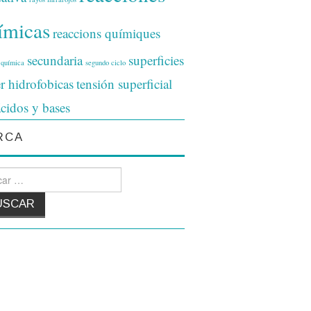
ímicas
reaccions químiques
secundaria
superficies
 química
segundo ciclo
r hidrofobicas
tensión superficial
ácidos y bases
RCA
 for: