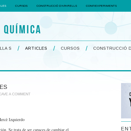
CLES
CURSOS
CONSTRUCCIÓ D’APARELLS
CONFIEXPERIMENTS
LLA S
ARTICLES
CURSOS
CONSTRUCCIÓ D
ES
EAVE A COMMENT
ercè Izquierdo
EN
ción. Se trata de ser capaces de cambiar el