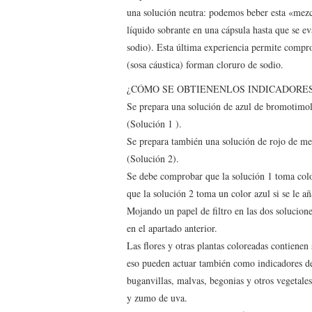
una solución neutra: podemos beber esta «mezcl
líquido sobrante en una cápsula hasta que se e
sodio). Esta última experiencia permite compro
(sosa cáustica) forman cloruro de sodio.
¿CÓMO SE OBTIENENLOS INDICADORE
Se prepara una solución de azul de bromotimol
(Solución 1 ).
Se prepara también una solución de rojo de met
(Solución 2).
Se debe comprobar que la solución 1 toma color
que la solución 2 toma un color azul si se le a
Mojando un papel de filtro en las dos solucion
en el apartado anterior.
Las flores y otras plantas coloreadas contienen
eso pueden actuar también como indicadores de 
buganvillas, malvas, begonias y otros vegetal
y zumo de uva.